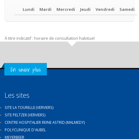
Lundi
Mardi
Mercredi
Jeudi
Vendredi
Samedi
À titre indicatif : horaire de consultation habituel
Get in Touch
En savoir plus
Les sites
SITE LA TOURELLE (VERVIERS)
SITE PELTZER (VERVIERS)
CENTRE HOSPITALIER REINE ASTRID (MALMEDY)
POLYCLINIQUE D'AUBEL
MEYERBEER