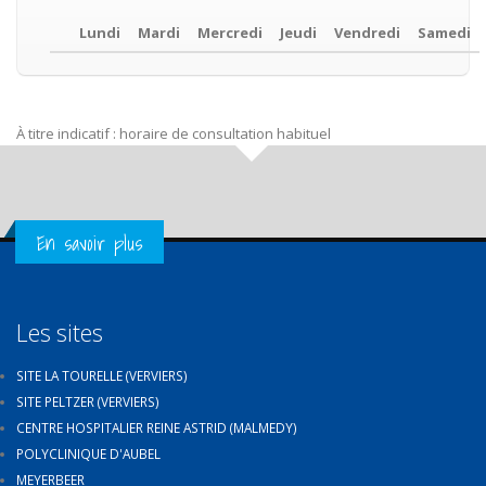
Lundi
Mardi
Mercredi
Jeudi
Vendredi
Samedi
À titre indicatif : horaire de consultation habituel
Get in Touch
En savoir plus
Les sites
SITE LA TOURELLE (VERVIERS)
SITE PELTZER (VERVIERS)
CENTRE HOSPITALIER REINE ASTRID (MALMEDY)
POLYCLINIQUE D'AUBEL
MEYERBEER