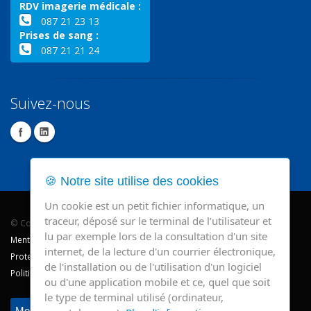
RDV imagerie médicale :
087 21 23 13
Prises de sang :
087 21 21 24
Suivez-nous
🍪 Notre site utilise des cookies
Un cookie est un petit fichier informatique, un
traceur, déposé sur le terminal de l’utilisateur et
© Copyright 2026 - CHR Verviers.
lu par exemple lors de la consultation d'un site
Mentions légales
internet, de la lecture d'un courrier électronique,
Protection des données
de l'installation ou de l'utilisation d'un logiciel
Politique de cookie
ou d'une application mobile et ce, quel que soit
le type de terminal utilisé (ordinateur,
Modifier mes préférences