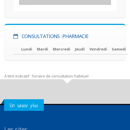
CONSULTATIONS : PHARMACIE
Lundi
Mardi
Mercredi
Jeudi
Vendredi
Samedi
À titre indicatif : horaire de consultation habituel
Get in Touch
En savoir plus
Les sites