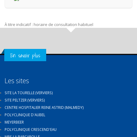
À titre indicatif : horaire de consultation habituel
Get in Touch
En savoir plus
Les sites
SITE LA TOURELLE (VERVIERS)
SITE PELTZER (VERVIERS)
CENTRE HOSPITALIER REINE ASTRID (MALMEDY)
POLYCLINIQUE D'AUBEL
MEYERBEER
POLYCLINIQUE CRESCEND'EAU
MRS LA BARCAROLLE