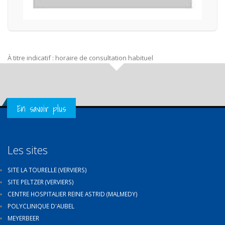
À titre indicatif : horaire de consultation habituel
Get in Touch
En savoir plus
Les sites
SITE LA TOURELLE (VERVIERS)
SITE PELTZER (VERVIERS)
CENTRE HOSPITALIER REINE ASTRID (MALMEDY)
POLYCLINIQUE D'AUBEL
MEYERBEER