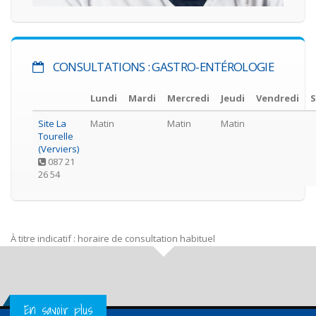
CONSULTATIONS : GASTRO-ENTÉROLOGIE
Lundi
Mardi
Mercredi
Jeudi
Vendredi
Site La
Matin
Matin
Matin
Tourelle
(Verviers)
087 21
26 54
À titre indicatif : horaire de consultation habituel
Get in Touch
En savoir plus