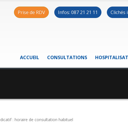
Prise de RDV
Infos: 087 21 21 11
Clichés
ACCUEIL
CONSULTATIONS
HOSPITALISA
ndicatif : horaire de consultation habituel