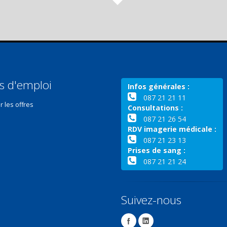
s d'emploi
Infos générales :
087 21 21 11
r les offres
Consultations :
087 21 26 54
RDV imagerie médicale :
087 21 23 13
Prises de sang :
087 21 21 24
Suivez-nous