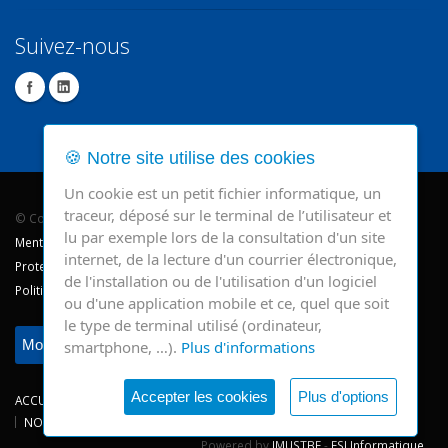
Suivez-nous
🍪 Notre site utilise des cookies
Un cookie est un petit fichier informatique, un
traceur, déposé sur le terminal de l’utilisateur et
© Copyright 2026 - CHR Verviers.
lu par exemple lors de la consultation d'un site
Mentions légales
internet, de la lecture d'un courrier électronique,
Protection des données
de l'installation ou de l'utilisation d'un logiciel
Politique de cookie
ou d'une application mobile et ce, quel que soit
le type de terminal utilisé (ordinateur,
Modifier mes préférences
smartphone, …).
Plus d'informations
Accepter les cookies
Plus d'options
ACCUEIL
CONSULTATIONS
HOSPITALISATIONS
NEWS
NOS SITES
CHRV
Powered by
IMUSTBE
-
ESI Informatique