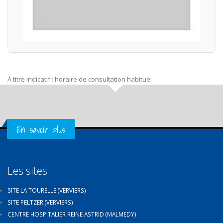
À titre indicatif : horaire de consultation habituel
Get in Touch
En savoir plus
Les sites
SITE LA TOURELLE (VERVIERS)
SITE PELTZER (VERVIERS)
CENTRE HOSPITALIER REINE ASTRID (MALMEDY)