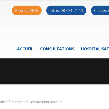
Prise de RDV
Infos: 087 21 21 11
Clichés
ACCUEIL
CONSULTATIONS
HOSPITALISA
ndicatif : horaire de consultation habituel