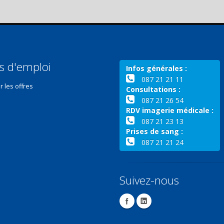
s d'emploi
Infos générales :
087 21 21 11
r les offres
Consultations :
087 21 26 54
RDV imagerie médicale :
087 21 23 13
Prises de sang :
087 21 21 24
Suivez-nous