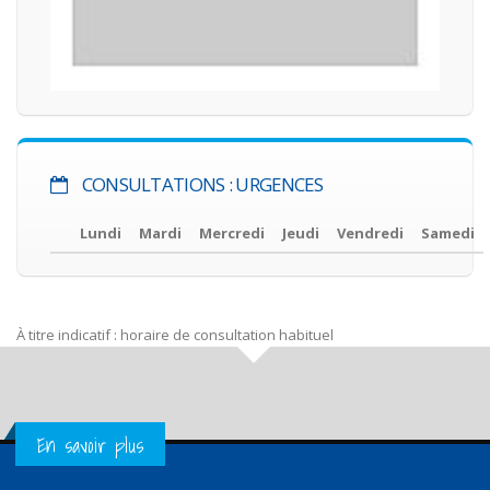
CONSULTATIONS : URGENCES
Lundi
Mardi
Mercredi
Jeudi
Vendredi
Samedi
À titre indicatif : horaire de consultation habituel
Get in Touch
En savoir plus