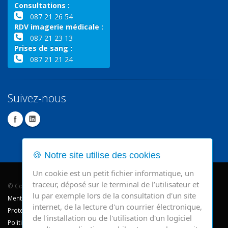
Consultations :
087 21 26 54
RDV imagerie médicale :
087 21 23 13
Prises de sang :
087 21 21 24
Suivez-nous
🍪 Notre site utilise des cookies
Un cookie est un petit fichier informatique, un
traceur, déposé sur le terminal de l’utilisateur et
© Copyright 2026 - CHR Verviers.
lu par exemple lors de la consultation d'un site
Mentions légales
internet, de la lecture d'un courrier électronique,
Protection des données
de l'installation ou de l'utilisation d'un logiciel
Politique de cookie