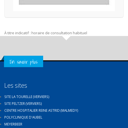
À titre indicatif : horaire de consultation habituel
Get in Touch
En savoir plus
Les sites
SITE LA TOURELLE (VERVIERS)
SITE PELTZER (VERVIERS)
CENTRE HOSPITALIER REINE ASTRID (MALMEDY)
POLYCLINIQUE D'AUBEL
MEYERBEER