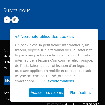
Suivez-nous
🍪 Notre site utilise des cookies
Un cookie est un petit fichier informatique, un
traceur, déposé sur le terminal de l’utilisateur et
© Copyright 2026 - CHR Verviers.
lu par exemple lors de la consultation d'un site
Mentions légales
internet, de la lecture d'un courrier électronique,
Protection des données
de l'installation ou de l'utilisation d'un logiciel
Politique de cookie
ou d'une application mobile et ce, quel que soit
le type de terminal utilisé (ordinateur,
Modifier mes préférences
smartphone, …).
Plus d'informations
Accepter les cookies
Plus d'options
ACCUEIL
CONSULTATIONS
HOSPITALISATIONS
NEWS
NOS SITES
CHRV
Powered by
IMUSTBE
-
ESI Informatique