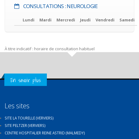
CONSULTATIONS : NEUROLOGIE
Lundi
Mardi
Mercredi
Jeudi
Vendredi
Samedi
À titre indicatif : horaire de consultation habituel
Get in Touch
En savoir plus
Les sites
SITE LA TOURELLE (VERVIERS)
SITE PELTZER (VERVIERS)
CENTRE HOSPITALIER REINE ASTRID (MALMEDY)