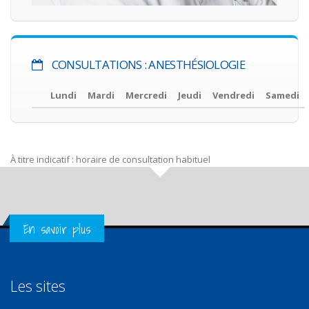
CONSULTATIONS : ANESTHÉSIOLOGIE
Lundi
Mardi
Mercredi
Jeudi
Vendredi
Samedi
À titre indicatif : horaire de consultation habituel
Get in Touch
En savoir plus
Les sites