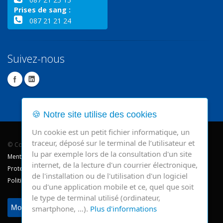
Prises de sang :
087 21 21 24
Suivez-nous
🍪 Notre site utilise des cookies
Un cookie est un petit fichier informatique, un
traceur, déposé sur le terminal de l’utilisateur et
© Copyright 2026 - CHR Verviers.
lu par exemple lors de la consultation d'un site
Mentions légales
internet, de la lecture d'un courrier électronique,
Protection des données
de l'installation ou de l'utilisation d'un logiciel
Politique de cookie
ou d'une application mobile et ce, quel que soit
le type de terminal utilisé (ordinateur,
Modifier mes préférences
smartphone, …).
Plus d'informations