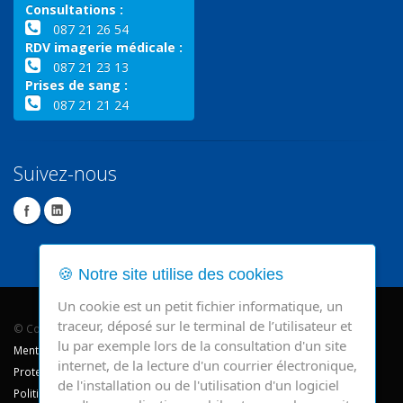
Consultations :
087 21 26 54
RDV imagerie médicale :
087 21 23 13
Prises de sang :
087 21 21 24
Suivez-nous
🍪 Notre site utilise des cookies
Un cookie est un petit fichier informatique, un
traceur, déposé sur le terminal de l’utilisateur et
© Copyright 2026 - CHR Verviers.
lu par exemple lors de la consultation d'un site
Mentions légales
internet, de la lecture d'un courrier électronique,
Protection des données
de l'installation ou de l'utilisation d'un logiciel
Politique de cookie