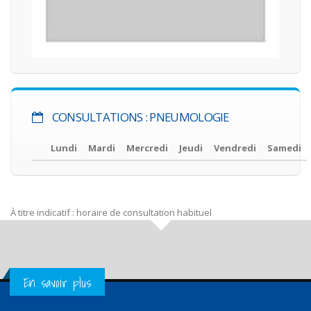
CONSULTATIONS : PNEUMOLOGIE
Lundi
Mardi
Mercredi
Jeudi
Vendredi
Samedi
À titre indicatif : horaire de consultation habituel
Get in Touch
En savoir plus