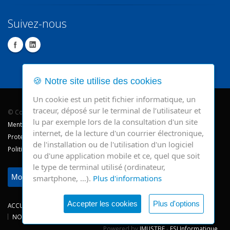
Suivez-nous
🍪 Notre site utilise des cookies
Un cookie est un petit fichier informatique, un
traceur, déposé sur le terminal de l’utilisateur et
© Copyright 2026 - CHR Verviers.
lu par exemple lors de la consultation d'un site
Mentions légales
internet, de la lecture d'un courrier électronique,
Protection des données
de l'installation ou de l'utilisation d'un logiciel
Politique de cookie
ou d'une application mobile et ce, quel que soit
le type de terminal utilisé (ordinateur,
Modifier mes préférences
smartphone, …).
Plus d'informations
Accepter les cookies
Plus d'options
ACCUEIL
CONSULTATIONS
HOSPITALISATIONS
NEWS
NOS SITES
CHRV
Powered by
IMUSTBE
-
ESI Informatique