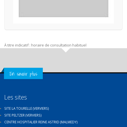
À titre indicatif : horaire de consultation habituel
Get in Touch
En savoir plus
Les sites
SITE LA TOURELLE (VERVIERS)
SITE PELTZER (VERVIERS)
CENTRE HOSPITALIER REINE ASTRID (MALMEDY)