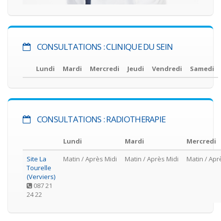
CONSULTATIONS : CLINIQUE DU SEIN
Lundi
Mardi
Mercredi
Jeudi
Vendredi
Samedi
CONSULTATIONS : RADIOTHERAPIE
Lundi
Mardi
Mercredi
Site La
Matin
/ Après Midi
Matin
/ Après Midi
Matin
/ Apr
Tourelle
(Verviers)
087 21
24 22