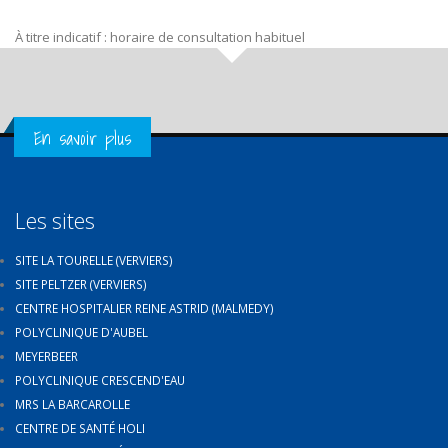
À titre indicatif : horaire de consultation habituel
Get in Touch
En savoir plus
Les sites
SITE LA TOURELLE (VERVIERS)
SITE PELTZER (VERVIERS)
CENTRE HOSPITALIER REINE ASTRID (MALMEDY)
POLYCLINIQUE D'AUBEL
MEYERBEER
POLYCLINIQUE CRESCEND'EAU
MRS LA BARCAROLLE
CENTRE DE SANTÉ HOLI