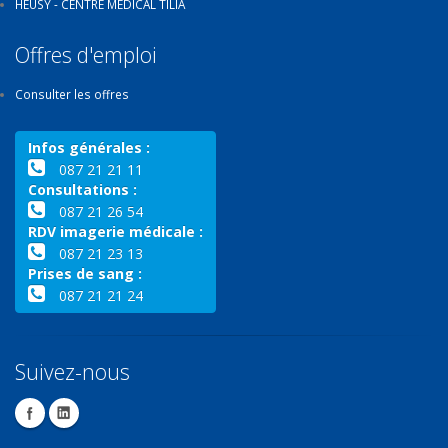
HEUSY - CENTRE MÉDICAL TILIA
Offres d'emploi
Consulter les offres
Infos générales :
087 21 21 11
Consultations :
087 21 26 54
RDV imagerie médicale :
087 21 23 13
Prises de sang :
087 21 21 24
Suivez-nous