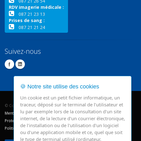
087 21 26 54
RDV imagerie médicale :
087 21 23 13
Prises de sang :
087 21 21 24
Suivez-nous
🍪 Notre site utilise des cookies
Un cookie est un petit fichier informatique, un
traceur, déposé sur le terminal de l’utilisateur et
© Copyright 2026 - CHR Verviers.
lu par exemple lors de la consultation d'un site
Mentions légales
internet, de la lecture d'un courrier électronique,
Protection des données
de l'installation ou de l'utilisation d'un logiciel
Politique de cookie
ou d'une application mobile et ce, quel que soit
le type de terminal utilisé (ordinateur,