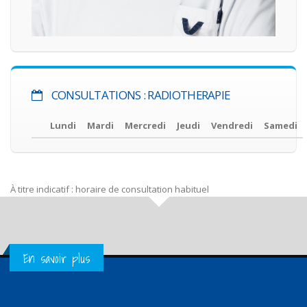
CONSULTATIONS : RADIOTHERAPIE
Lundi
Mardi
Mercredi
Jeudi
Vendredi
Samedi
À titre indicatif : horaire de consultation habituel
Get in Touch
En savoir plus