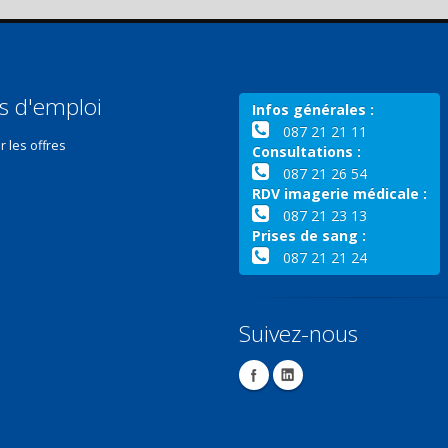
s d'emploi
Infos générales :
087 21 21 11
r les offres
Consultations :
087 21 26 54
RDV imagerie médicale :
087 21 23 13
Prises de sang :
087 21 21 24
Suivez-nous