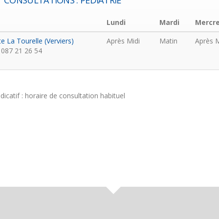
CONSULTATIONS : PÉDIATRIE
Lundi
Mardi
Mercre
te La Tourelle (Verviers)
Après Midi
Matin
Après M
087 21 26 54
ndicatif : horaire de consultation habituel