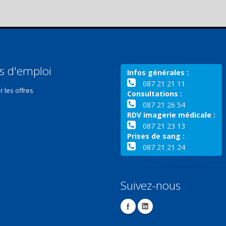
s d'emploi
Infos générales :
087 21 21 11
r les offres
Consultations :
087 21 26 54
RDV imagerie médicale :
087 21 23 13
Prises de sang :
087 21 21 24
Suivez-nous