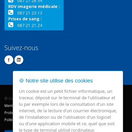
087 21 26 54
RDV imagerie médicale :
087 21 23 13
Prises de sang :
087 21 21 24
Suivez-nous
🍪 Notre site utilise des cookies
Un cookie est un petit fichier informatique, un
traceur, déposé sur le terminal de l’utilisateur et
© Copyright 2026 - CHR Verviers.
lu par exemple lors de la consultation d'un site
Mentions légales
internet, de la lecture d'un courrier électronique,
Protection des données
de l'installation ou de l'utilisation d'un logiciel
Politique de cookie
ou d'une application mobile et ce, quel que soit
le type de terminal utilisé (ordinateur,