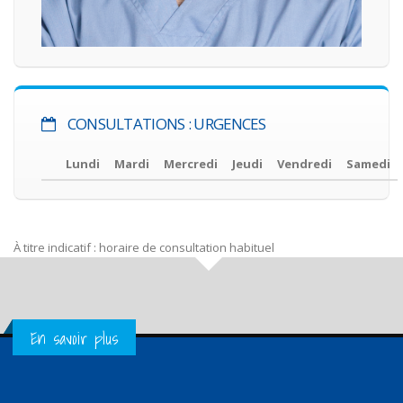
CONSULTATIONS : URGENCES
Lundi
Mardi
Mercredi
Jeudi
Vendredi
Samedi
À titre indicatif : horaire de consultation habituel
Get in Touch
En savoir plus