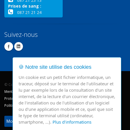
087 21 23 13
Prises de sang :
087 21 21 24
Suivez-nous
🍪 Notre site utilise des cookies
Un cookie est un petit fichier informatique, un
traceur, déposé sur le terminal de l’utilisateur et
© Copyright 2026 - CHR Verviers.
lu par exemple lors de la consultation d'un site
Mentions légales
internet, de la lecture d'un courrier électronique,
Protection des données
de l'installation ou de l'utilisation d'un logiciel
Politique de cookie
ou d'une application mobile et ce, quel que soit
le type de terminal utilisé (ordinateur,
Modifier mes préférences
smartphone, …).
Plus d'informations