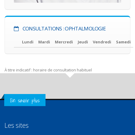
CONSULTATIONS : OPHTALMOLOGIE
Lundi
Mardi
Mercredi
Jeudi
Vendredi
Samedi
À titre indicatif : horaire de consultation habituel
Get in Touch
En savoir plus
Les sites