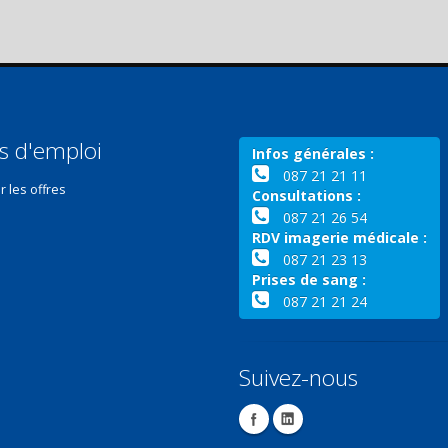
s d'emploi
Infos générales :
087 21 21 11
r les offres
Consultations :
087 21 26 54
RDV imagerie médicale :
087 21 23 13
Prises de sang :
087 21 21 24
Suivez-nous