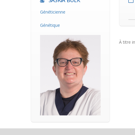
SASKIA BULK
Généticienne
Génétique
À titre i