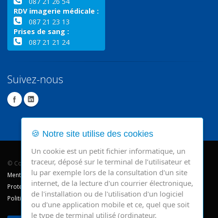
087 21 26 54
RDV imagerie médicale :
087 21 23 13
Prises de sang :
087 21 21 24
Suivez-nous
🍪 Notre site utilise des cookies
Un cookie est un petit fichier informatique, un
traceur, déposé sur le terminal de l’utilisateur et
© Copyright 2026 - CHR Verviers.
lu par exemple lors de la consultation d'un site
Mentions légales
internet, de la lecture d'un courrier électronique,
Protection des données
de l'installation ou de l'utilisation d'un logiciel
Politique de cookie
ou d'une application mobile et ce, quel que soit
le type de terminal utilisé (ordinateur,