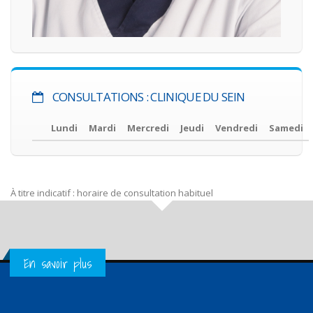
CONSULTATIONS : CLINIQUE DU SEIN
Lundi
Mardi
Mercredi
Jeudi
Vendredi
Samedi
À titre indicatif : horaire de consultation habituel
Get in Touch
En savoir plus