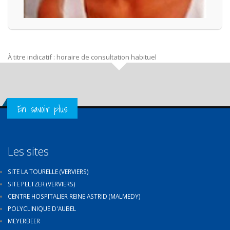
À titre indicatif : horaire de consultation habituel
Get in Touch
En savoir plus
Les sites
SITE LA TOURELLE (VERVIERS)
SITE PELTZER (VERVIERS)
CENTRE HOSPITALIER REINE ASTRID (MALMEDY)
POLYCLINIQUE D'AUBEL
MEYERBEER