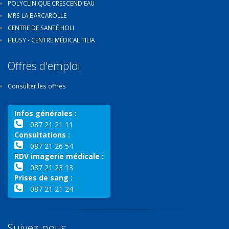
POLYCLINIQUE CRESCEND'EAU
MRS LA BARCAROLLE
CENTRE DE SANTÉ HOLI
HEUSY - CENTRE MÉDICAL TILIA
Offres d'emploi
Consulter les offres
Infos générales :
087 21 21 11
Consultations :
087 21 26 54
RDV imagerie médicale :
087 21 23 13
Prises de sang :
087 21 21 24
Suivez-nous