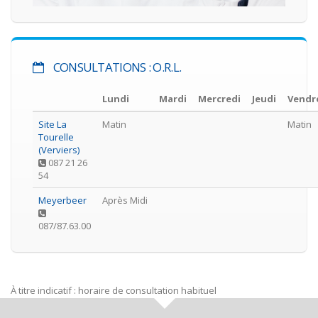
CONSULTATIONS : O.R.L.
Lundi
Mardi
Mercredi
Jeudi
Vendr
Site La
Matin
Matin
Tourelle
(Verviers)
087 21 26
54
Meyerbeer
Après Midi
087/87.63.00
À titre indicatif : horaire de consultation habituel