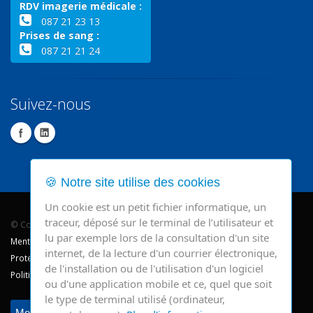
RDV imagerie médicale :
087 21 23 13
Prises de sang :
087 21 21 24
Suivez-nous
🍪 Notre site utilise des cookies
Un cookie est un petit fichier informatique, un
traceur, déposé sur le terminal de l’utilisateur et
© Copyright 2026 - CHR Verviers.
lu par exemple lors de la consultation d'un site
Mentions légales
internet, de la lecture d'un courrier électronique,
Protection des données
de l'installation ou de l'utilisation d'un logiciel
Politique de cookie
ou d'une application mobile et ce, quel que soit
le type de terminal utilisé (ordinateur,
Modifier mes préférences