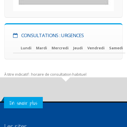
CONSULTATIONS : URGENCES
Lundi
Mardi
Mercredi
Jeudi
Vendredi
Samedi
À titre indicatif : horaire de consultation habituel
Get in Touch
En savoir plus
Les sites