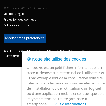
© Copyright 2026 - CHR Verviers.
Mentions légales
Protection des données
Politique de cookie
Modifier mes préférences
ACCUEIL
CONSULTATIONS
HOSPITALISATIONS
NEWS
NOS SITES
CHRV
🍪 Notre site utilise des cookies
Powered by
IMUSTBE
-
ESI Informatique
Un cookie est un petit fichier informatique, un
traceur, déposé sur le terminal de l’utilisateur et
lu par exemple lors de la consultation d'un site
internet, de la lecture d'un courrier électronique,
de l'installation ou de l'utilisation d'un logiciel
ou d'une application mobile et ce, quel que soit
le type de terminal utilisé (ordinateur,
smartphone, …).
Plus d'informations