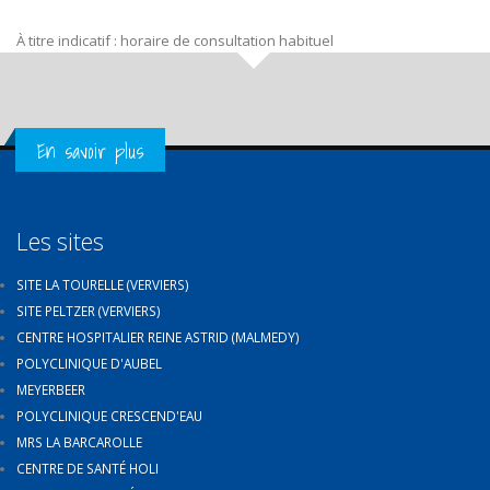
À titre indicatif : horaire de consultation habituel
Get in Touch
En savoir plus
Les sites
SITE LA TOURELLE (VERVIERS)
SITE PELTZER (VERVIERS)
CENTRE HOSPITALIER REINE ASTRID (MALMEDY)
POLYCLINIQUE D'AUBEL
MEYERBEER
POLYCLINIQUE CRESCEND'EAU
MRS LA BARCAROLLE
CENTRE DE SANTÉ HOLI