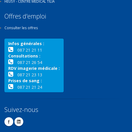
HEUSY - CENTRE MÉDICAL TILIA
Offres d'emploi
Consulter les offres
Infos générales :
087 21 21 11
Consultations :
087 21 26 54
RDV imagerie médicale :
087 21 23 13
Prises de sang :
087 21 21 24
Suivez-nous