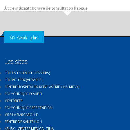
À titre indicatif : horaire de consultation habituel
Get in Touch
En savoir plus
Les sites
SITE LA TOURELLE (VERVIERS)
SITE PELTZER (VERVIERS)
CENTRE HOSPITALIER REINE ASTRID (MALMEDY)
POLYCLINIQUE D'AUBEL
MEYERBEER
POLYCLINIQUE CRESCEND'EAU
MRS LA BARCAROLLE
CENTRE DE SANTÉ HOLI
HEUSY - CENTRE MÉDICAL TILIA