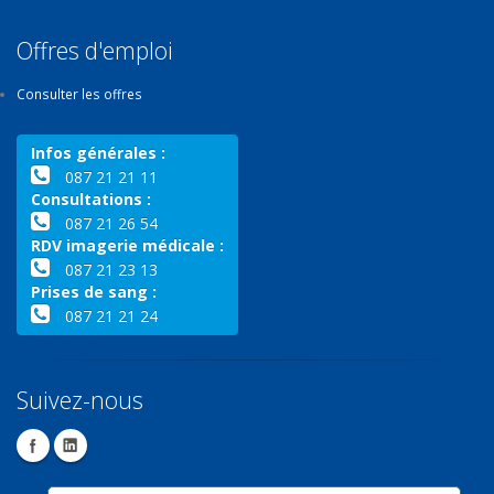
Offres d'emploi
Consulter les offres
Infos générales :
087 21 21 11
Consultations :
087 21 26 54
RDV imagerie médicale :
087 21 23 13
Prises de sang :
087 21 21 24
Suivez-nous