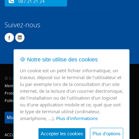
087 21 21 24
Suivez-nous
🍪 Notre site utilise des cookies
Un cookie est un petit fichier informatique, un
traceur, déposé sur le terminal de l’utilisateur et
© Copyright 2026 - CHR Verviers.
lu par exemple lors de la consultation d'un site
Mentions légales
internet, de la lecture d'un courrier électronique,
Protection des données
de l'installation ou de l'utilisation d'un logiciel
Politique de cookie
ou d'une application mobile et ce, quel que soit
le type de terminal utilisé (ordinateur,
Modifier mes préférences
smartphone, …).
Plus d'informations
Accepter les cookies
Plus d'options
ACCUEIL
CONSULTATIONS
HOSPITALISATIONS
NEWS