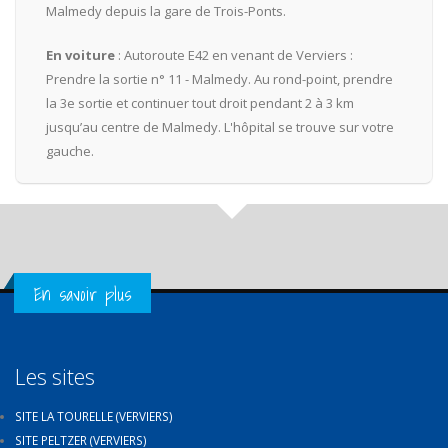
Malmedy depuis la gare de Trois-Ponts.
En voiture
: Autoroute E42 en venant de Verviers :
Prendre la sortie n° 11 - Malmedy. Au rond-point, prendre
la 3e sortie et continuer tout droit pendant 2 à 3 km
jusqu’au centre de Malmedy. L'hôpital se trouve sur votre
gauche.
Get in Touch
En savoir plus
Les sites
SITE LA TOURELLE (VERVIERS)
SITE PELTZER (VERVIERS)